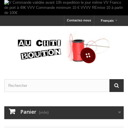
Contactez-nous
Français
Panier
(vide)