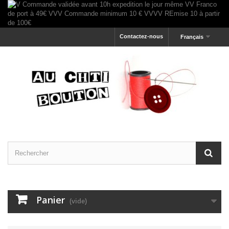
Contactez-nous
Français
Panier
(vide)