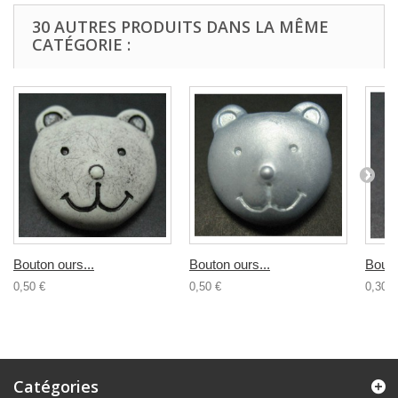
30 AUTRES PRODUITS DANS LA MÊME
CATÉGORIE :
Bouton ours...
Bouton ours...
Bouto
0,50 €
0,50 €
0,30 €
Catégories