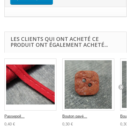
LES CLIENTS QUI ONT ACHETÉ CE
PRODUIT ONT ÉGALEMENT ACHETÉ...
Passepoil...
Bouton pavé...
Bouton
0,40 €
0,30 €
0,30 €