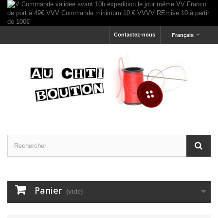
Contactez-nous
Français
Panier
(vide)