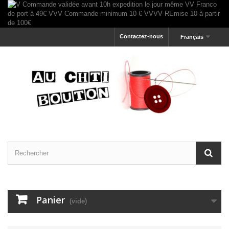
Contactez-nous
Français
Panier
(vide)