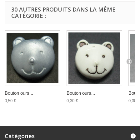
30 AUTRES PRODUITS DANS LA MÊME
CATÉGORIE :
Bouton ours...
Bouton ours...
Bouto
0,50 €
0,30 €
0,30 €
Catégories