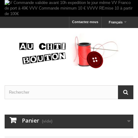
Contactez-nous
Français
Panier
(vide)