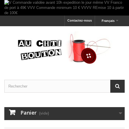
Contactez-nous
Français
Panier
(vide)