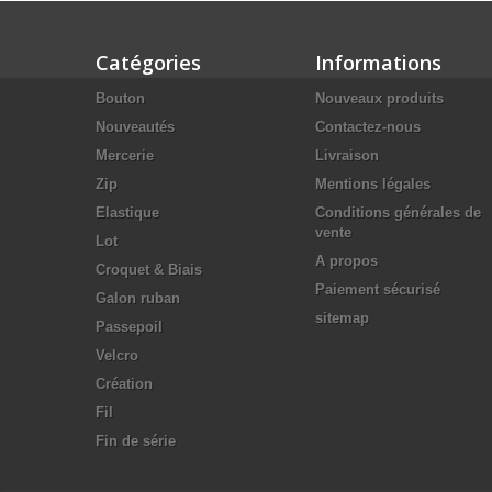
Catégories
Informations
Bouton
Nouveaux produits
Nouveautés
Contactez-nous
Mercerie
Livraison
Zip
Mentions légales
Elastique
Conditions générales de
vente
Lot
A propos
Croquet & Biais
Paiement sécurisé
Galon ruban
sitemap
Passepoil
Velcro
Création
Fil
Fin de série