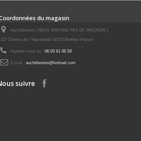
Coordonnées du magasin
Auchtibouton ( NOUS N'AVONS PAS DE MAGASIN ),
117 Chemin de l' Hazewinde 59270 Berthen France
Appelez nous au :
06 03 61 05 50
E-mail :
auchtibouton@hotmail.com
Nous suivre