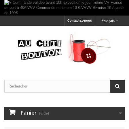
Contactez-nous
Français
Panier
(vide)