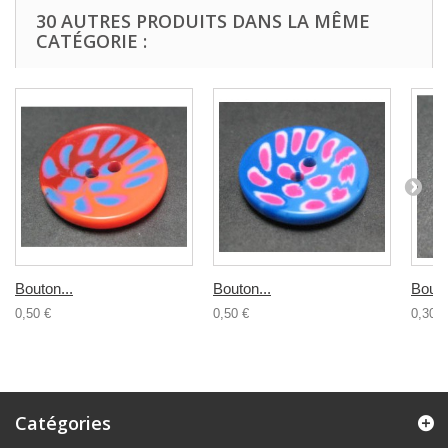
30 AUTRES PRODUITS DANS LA MÊME
CATÉGORIE :
Bouton...
Bouton...
Bouto
0,50 €
0,50 €
0,30 €
Catégories