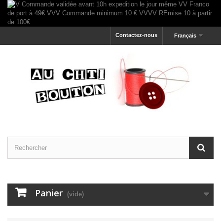
Contactez-nous
Français
Panier
(vide)