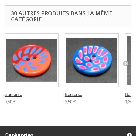
30 AUTRES PRODUITS DANS LA MÊME
CATÉGORIE :
Bouton...
Bouton...
Bouto
0,50 €
0,50 €
0,30 €
Catégories