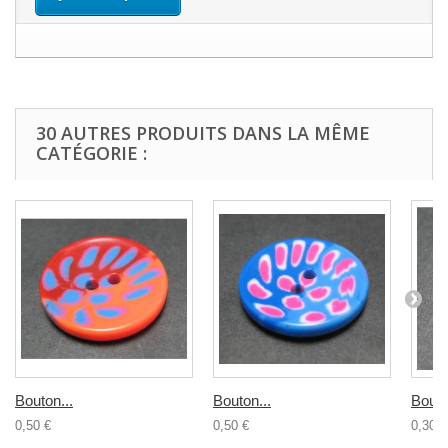
30 AUTRES PRODUITS DANS LA MÊME
CATÉGORIE :
Bouton...
Bouton...
Bouto
0,50 €
0,50 €
0,30 €