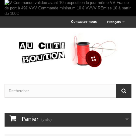
Contactez-nous
Français
Panier
(vide)