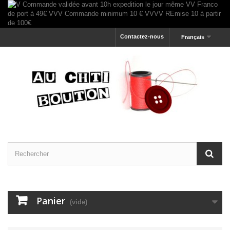
Contactez-nous
Français
Panier
(vide)