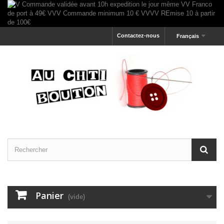
Contactez-nous
Français
Panier
(vide)