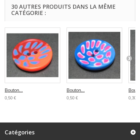
30 AUTRES PRODUITS DANS LA MÊME
CATÉGORIE :
Bouton...
Bouton...
Bouto
0,50 €
0,50 €
0,30 €
Catégories