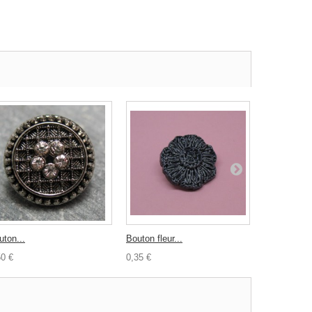
uton...
Bouton fleur...
Bouton...
50 €
0,35 €
0,30 €