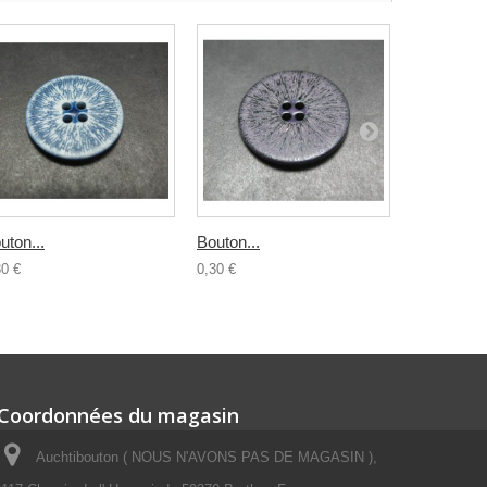
uton...
Bouton...
Bouton...
30 €
0,30 €
0,30 €
Coordonnées du magasin
Auchtibouton ( NOUS N'AVONS PAS DE MAGASIN ),