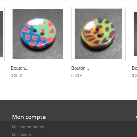
Bouton...
Bouton...
Bo
0,30 €
0,30 €
0,
Mon compte
Mes commandes
Mes avoirs