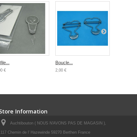
ile...
Boucle...
Demi lune.
00 €
2,00 €
1,00 €
Store Information
Auchtibouton ( NOUS N'AVONS PAS DE MAGASIN ),
117 Chemin de l' Hazewinde 59270 Berthen France