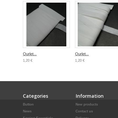
Ourlet...
Ourlet...
1,20 €
1,20 €
Categories
Information
Button
New products
News
Contact us