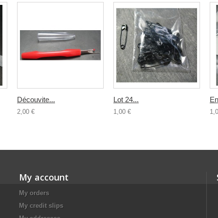
Découvite...
Lot 24...
Enf
2,00 €
1,00 €
1,
My account
My orders
My credit slips