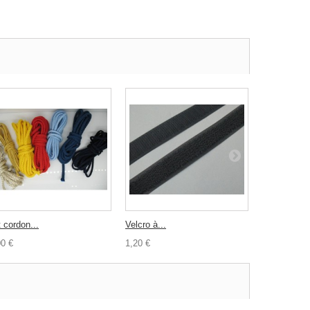
 cordon...
Velcro à...
Bouton...
00 €
1,20 €
0,80 €