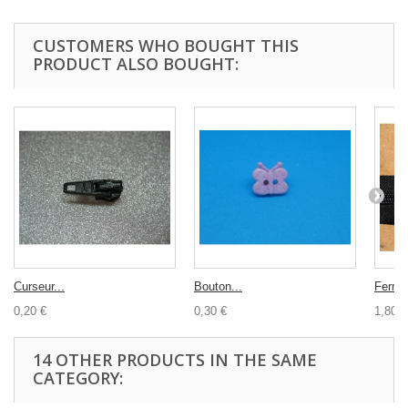
CUSTOMERS WHO BOUGHT THIS
PRODUCT ALSO BOUGHT:
Curseur...
Bouton...
Fermet
0,20 €
0,30 €
1,80 €
14 OTHER PRODUCTS IN THE SAME
CATEGORY: