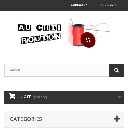
Contact us
English
Cart
(empty)
CATEGORIES