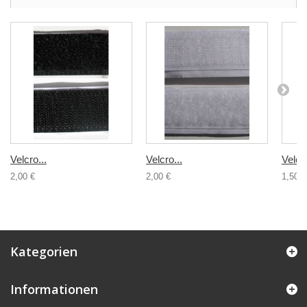
Velcro...
Velcro...
Velcro
2,00 €
2,00 €
1,50 €
Kategorien
Informationen