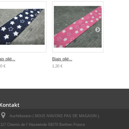
is plié...
Biais plié...
Biais plié..
20 €
1,20 €
1,00 €
Kontakt
Auchtibouton ( NOUS N'AVONS PAS DE MAGASIN ),
117 Chemin de l' Hazewinde 59270 Berthen France