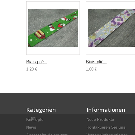
Biais plié...
Biais plié...
1,20 €
1,00 €
Kategorien
Informationen
Knöpfe
Neue Produkte
News
Kontaktieren Sie uns