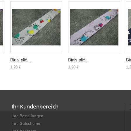
Biais plié...
Biais plié...
Bia
1,20 €
1,20 €
1,
Ihr Kundenbereich
Ihre Bestellungen
Ihre Gutscheine