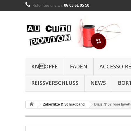
Rufen Sie uns an:
06 03 61 05 50
KNÖPFE
FÄDEN
ACCESSOIR
REISSVERSCHLUSS
NEWS
BOR
Zakenlitze & Schrägband
Biais N°57 rose layett