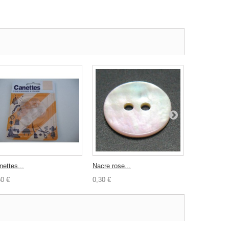
nettes...
Nacre rose...
Toile...
50 €
0,30 €
3,50 €