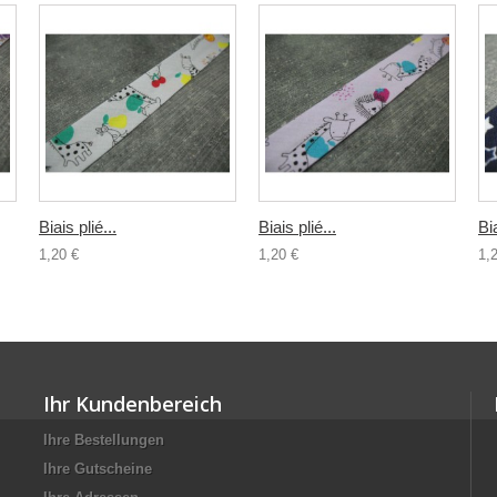
Biais plié...
Biais plié...
Bia
1,20 €
1,20 €
1,
Ihr Kundenbereich
Ihre Bestellungen
Ihre Gutscheine