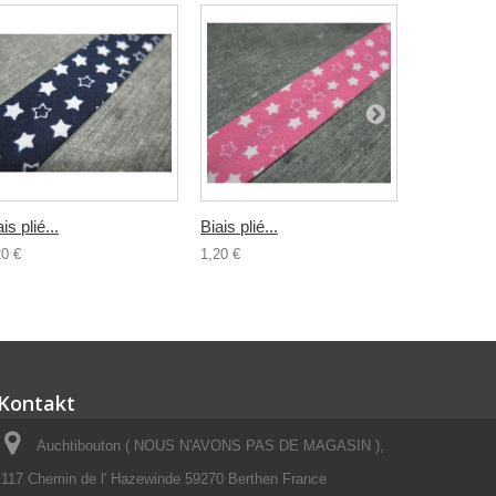
is plié...
Biais plié...
Biais plié..
20 €
1,20 €
1,00 €
Kontakt
Auchtibouton ( NOUS N'AVONS PAS DE MAGASIN ),
117 Chemin de l' Hazewinde 59270 Berthen France