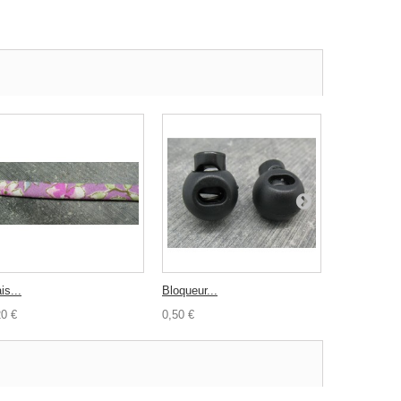
is...
Bloqueur...
Biais plié...
20 €
0,50 €
1,20 €