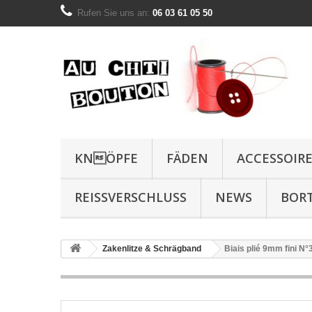
Rufen Sie uns an:
06 03 61 05 50
KNÖPFE
FÄDEN
ACCESSOIR
REISSVERSCHLUSS
NEWS
BOR
Zakenlitze & Schrägband
Biais plié 9mm fini N°