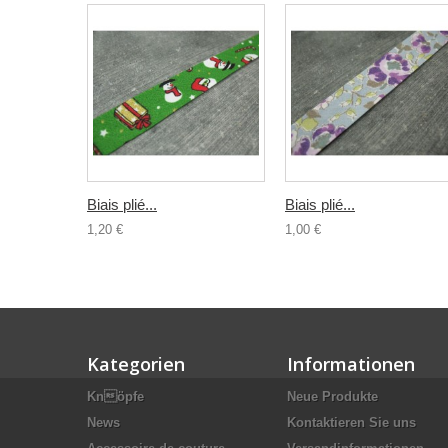
Biais plié...
Biais plié...
1,20 €
1,00 €
Kategorien
Informationen
Knöpfe
Neue Produkte
News
Kontaktieren Sie uns