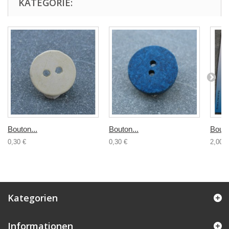
KATEGORIE:
Bouton...
Bouton...
Bouto
0,30 €
0,30 €
2,00 €
Kategorien
Informationen