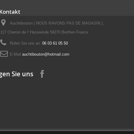
Kontakt
Auchtibouton ( NOUS N'AVONS PAS DE MAGASIN ),
117 Chemin de l' Hazewinde 59270 Berthen France
Rufen Sie uns an:
06 03 61 05 50
E-Mail
auchtibouton@hotmail.com
gen Sie uns