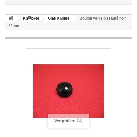
Knöpfe
Glas Knöpfe
Bouton verre biseauté noir
22mm
Vergrößern