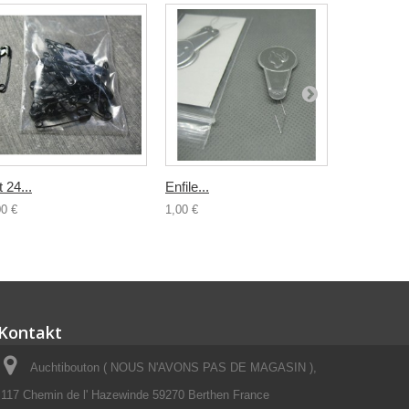
t 24...
Enfile...
Boucle...
00 €
1,00 €
2,00 €
Kontakt
Auchtibouton ( NOUS N'AVONS PAS DE MAGASIN ),
117 Chemin de l' Hazewinde 59270 Berthen France