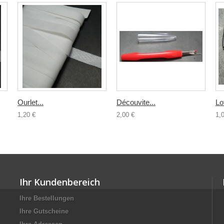
Ourlet...
Découvite...
Lo
1,20 €
2,00 €
1,
Ihr Kundenbereich
Ihre Bestellungen
Ihre Gutscheine