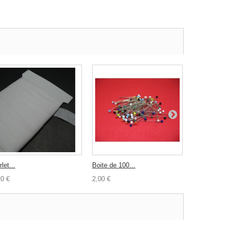
let...
Boite de 100...
Bouton jean
20 €
2,00 €
0,50 €