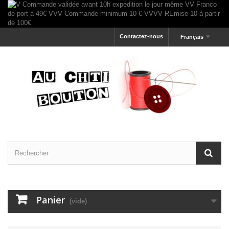
Contactez-nous
Français
Panier
(vide)