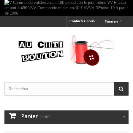
Contactez-nous
Français
Panier
(vide)