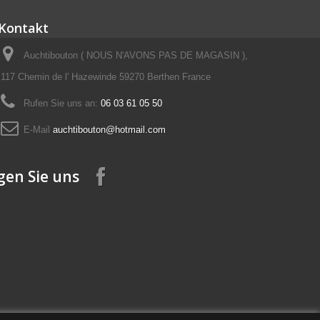
Kontakt
Auchtibouton ( NOUS N'AVONS PAS DE MAGASIN ),
117 Chemin de l' Hazewinde 59270 Berthen France
Rufen Sie uns an:
06 03 61 05 50
E-Mail
auchtibouton@hotmail.com
gen Sie uns