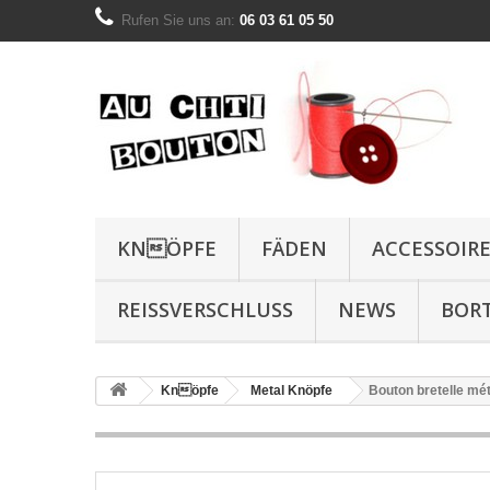
Rufen Sie uns an:
06 03 61 05 50
KNÖPFE
FÄDEN
ACCESSOIR
REISSVERSCHLUSS
NEWS
BOR
Knöpfe
Metal Knöpfe
Bouton bretelle mé