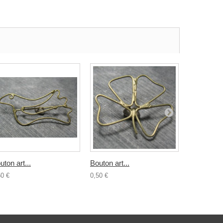
uton art...
Bouton art...
Bouton...
50 €
0,50 €
0,80 €