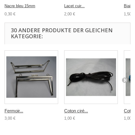
Nacre bleu 15mm
Lacet cuir...
Biais 
0,30 €
2,00 €
1,50 €
30 ANDERE PRODUKTE DER GLEICHEN
KATEGORIE:
Fermoir...
Coton ciré...
Coton 
3,00 €
1,00 €
1,00 €