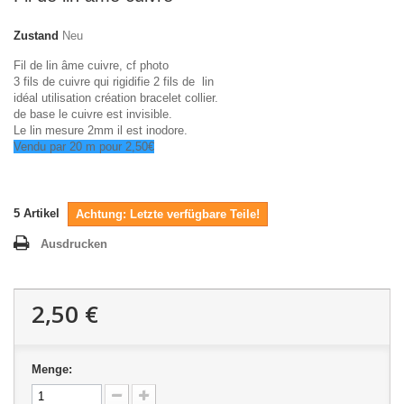
Zustand
Neu
Fil de lin âme cuivre, cf photo
3 fils de cuivre qui rigidifie 2 fils de lin
idéal utilisation création bracelet collier.
de base le cuivre est invisible.
Le lin mesure 2mm il est inodore.
Vendu par 20 m pour 2,50€
5
Artikel
Achtung: Letzte verfügbare Teile!
Ausdrucken
2,50 €
Menge: