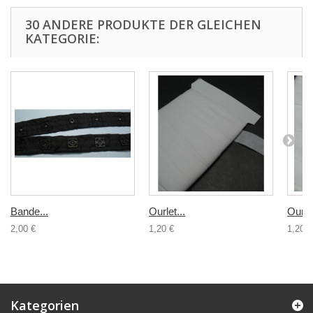
30 ANDERE PRODUKTE DER GLEICHEN
KATEGORIE:
Bande...
Ourlet...
Ourlet
2,00 €
1,20 €
1,20 €
Kategorien