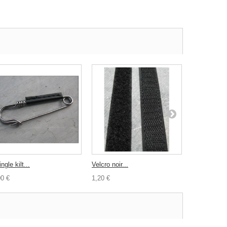
ngle kilt...
Velcro noir...
Elastique...
00 €
1,20 €
0,60 €