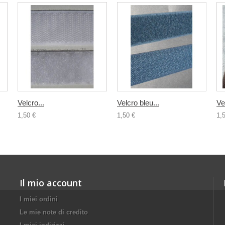
Velcro...
Velcro bleu...
Ve
1,50 €
1,50 €
1,
Il mio account
I miei ordini
Le mie note di credito