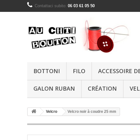
Contattaci subito:
06 03 61 05 50
BOTTONI
FILO
ACCESSOIRE D
GALON RUBAN
CRÉATION
VE
Velcro
Velcro noir à coudre 25 mm