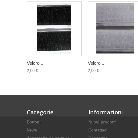
Velcro...
Velcro...
2,00 €
2,00 €
Categorie
Informazioni
Bottoni
Nuovi prodotti
News
Contattaci