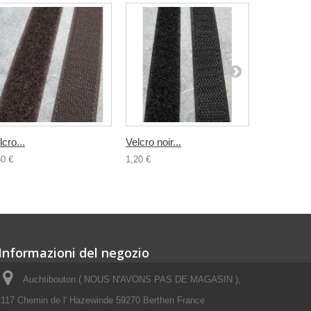
lcro...
Velcro noir...
Velcro...
50 €
1,20 €
1,50 €
Informazioni del negozio
Auchtibouton ( NOUS N'AVONS PAS DE MAGASIN ),
117 Chemin de l' Hazewinde 59270 Berthen France