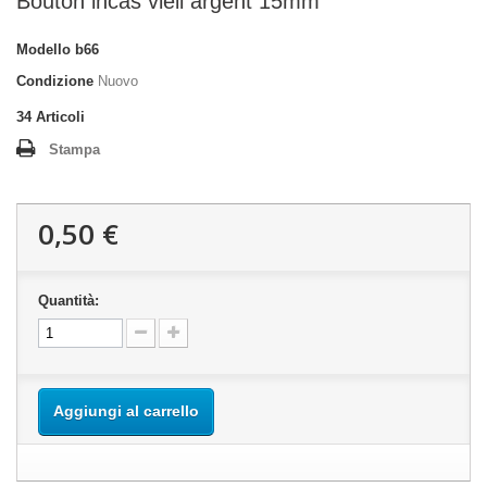
Bouton incas vieil argent 15mm
Modello
b66
Condizione
Nuovo
34
Articoli
Stampa
0,50 €
Quantità:
Aggiungi al carrello