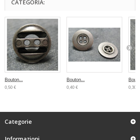
CATEGORIA:
Bouton...
Bouton...
Bouto
0,50 €
0,40 €
0,30 €
Categorie
Informazioni