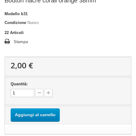
Bouton nacre corail orange 38mm
Modello
b31
Condizione
Nuovo
22
Articoli
Stampa
2,00 €
Quantità:
Aggiungi al carrello