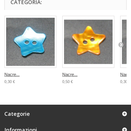
CATEGORIA:
Nacre...
Nacre...
Nacre
0,30 €
0,50 €
0,30 €
Categorie
Informazioni