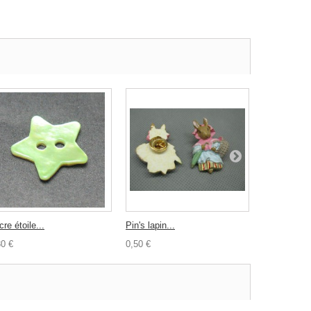
re étoile...
Pin's lapin...
Bouton coeu
30 €
0,50 €
0,30 €