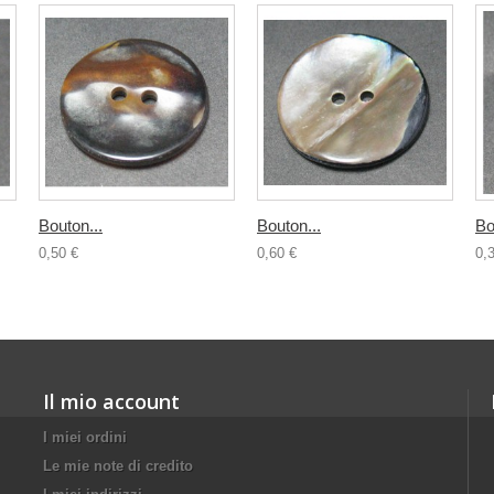
Bouton...
Bouton...
Bo
0,50 €
0,60 €
0,
Il mio account
I miei ordini
Le mie note di credito