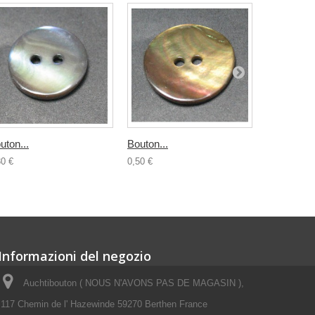
uton...
Bouton...
Nacre acier
30 €
0,50 €
0,30 €
Informazioni del negozio
Auchtibouton ( NOUS N'AVONS PAS DE MAGASIN ),
117 Chemin de l' Hazewinde 59270 Berthen France