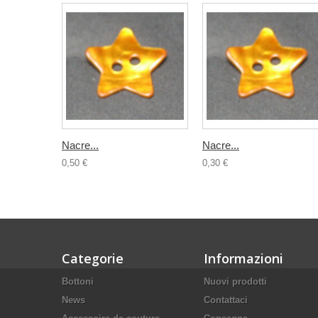
Nacre...
Nacre...
0,50 €
0,30 €
Categorie
Informazioni
Bottoni
Nuovi prodotti
News
Contattaci