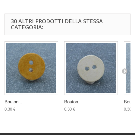
30 ALTRI PRODOTTI DELLA STESSA
CATEGORIA:
Bouton...
Bouton...
Bouto
0,30 €
0,30 €
0,30 €