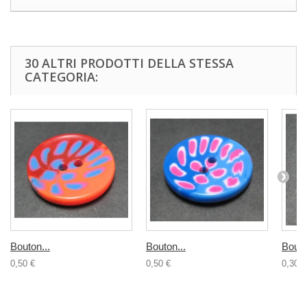
30 ALTRI PRODOTTI DELLA STESSA
CATEGORIA:
Bouton...
Bouton...
Bouto
0,50 €
0,50 €
0,30 €