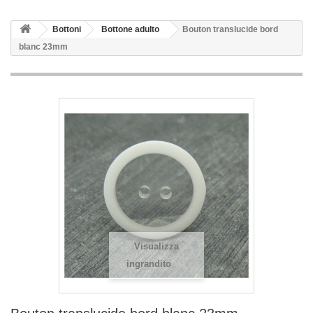
Bottoni
Bottone adulto
Bouton translucide bord
blanc 23mm
Visualizza
ingrandito