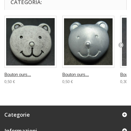
CATEGORIA:
Bouton ours...
Bouton ours...
Bouto
0,50 €
0,50 €
0,30 €
Categorie
Informazioni