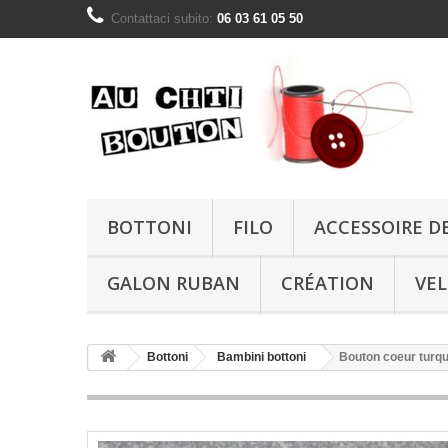
Contattaci subito:
06 03 61 05 50
BOTTONI
FILO
ACCESSOIRE D
GALON RUBAN
CRÉATION
VE
Bottoni
Bambini bottoni
Bouton coeur turq