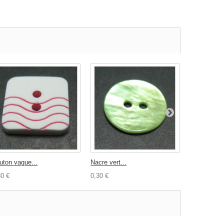
uton vague...
Nacre vert...
Nacre rouge
30 €
0,30 €
0,30 €