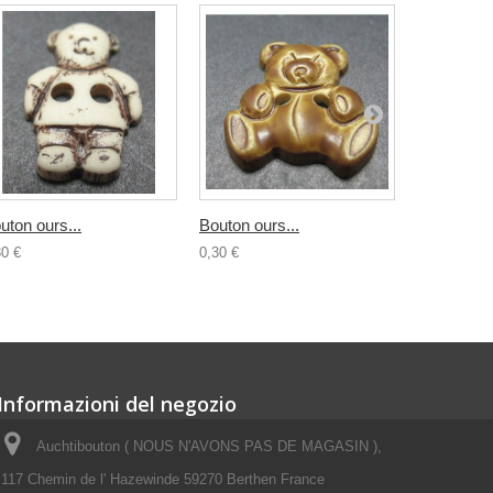
uton ours...
Bouton ours...
Bouton...
30 €
0,30 €
0,30 €
Informazioni del negozio
Auchtibouton ( NOUS N'AVONS PAS DE MAGASIN ),
117 Chemin de l' Hazewinde 59270 Berthen France