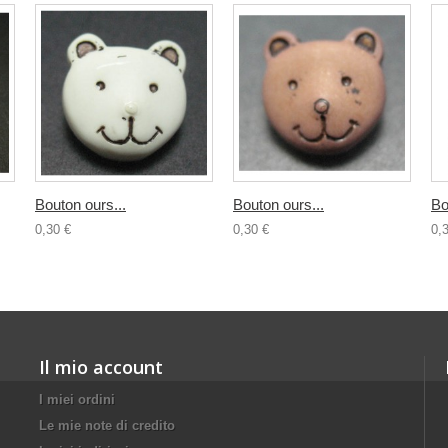
Bouton ours...
Bouton ours...
Bo
0,30 €
0,30 €
0,
Il mio account
I miei ordini
Le mie note di credito