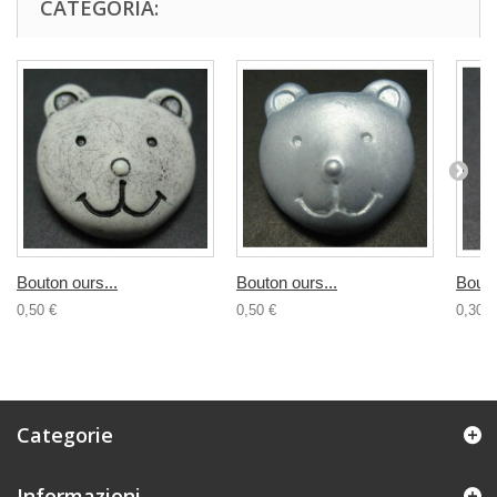
CATEGORIA:
Bouton ours...
Bouton ours...
Bouto
0,50 €
0,50 €
0,30 €
Categorie
Informazioni