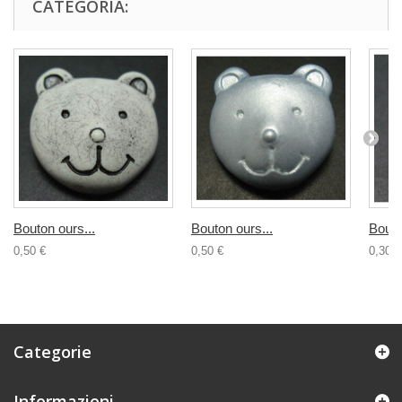
CATEGORIA:
Bouton ours...
Bouton ours...
Bouto
0,50 €
0,50 €
0,30 €
Categorie
Informazioni