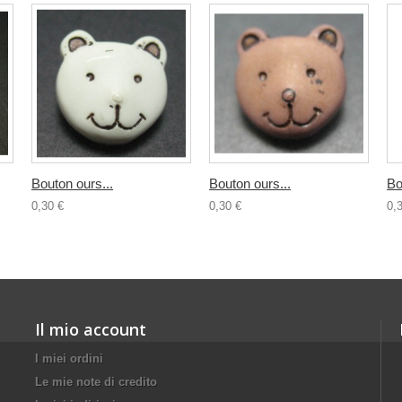
Bouton ours...
Bouton ours...
Bo
0,30 €
0,30 €
0,
Il mio account
I miei ordini
Le mie note di credito