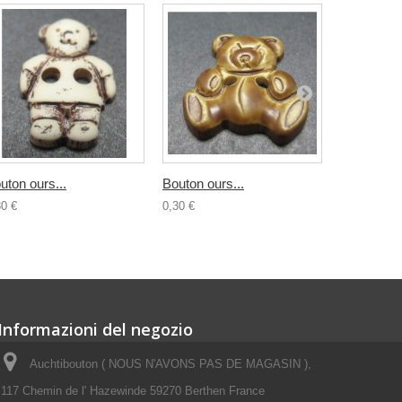
uton ours...
Bouton ours...
Bouton...
30 €
0,30 €
0,30 €
Informazioni del negozio
Auchtibouton ( NOUS N'AVONS PAS DE MAGASIN ),
117 Chemin de l' Hazewinde 59270 Berthen France