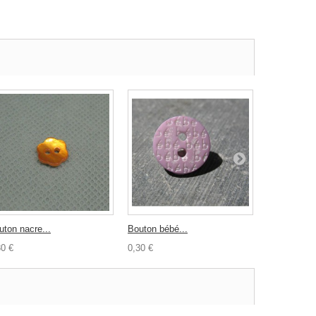
uton nacre...
Bouton bébé...
Aiguilles...
30 €
0,30 €
1,50 €