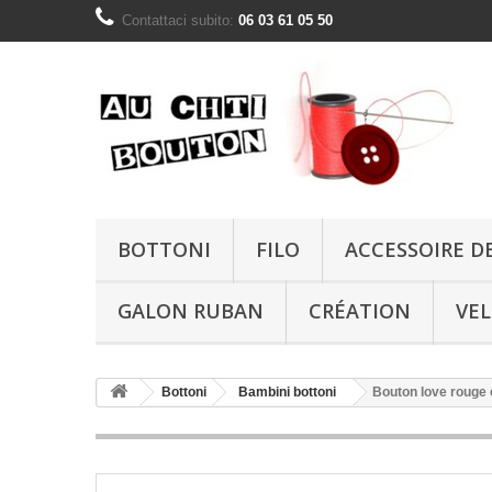
Contattaci subito:
06 03 61 05 50
BOTTONI
FILO
ACCESSOIRE D
GALON RUBAN
CRÉATION
VE
Bottoni
Bambini bottoni
Bouton love rouge 