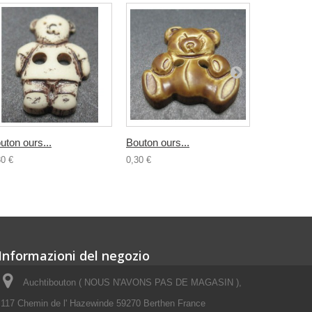
uton ours...
Bouton ours...
Bouton...
30 €
0,30 €
0,30 €
Informazioni del negozio
Auchtibouton ( NOUS N'AVONS PAS DE MAGASIN ),
117 Chemin de l' Hazewinde 59270 Berthen France