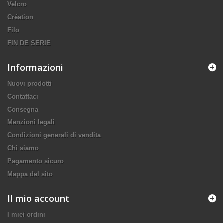
Velcro
Création
Filo
FIN DE SERIE
Informazioni
Nuovi prodotti
Contattaci
Consegna
Menzioni legali
Condizioni generali di vendita
Chi siamo
Pagamento sicuro
Mappa del sito
Il mio account
I miei ordini