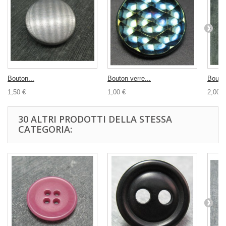
Bouton...
Bouton verre...
Bouton
1,50 €
1,00 €
2,00 €
30 ALTRI PRODOTTI DELLA STESSA
CATEGORIA: