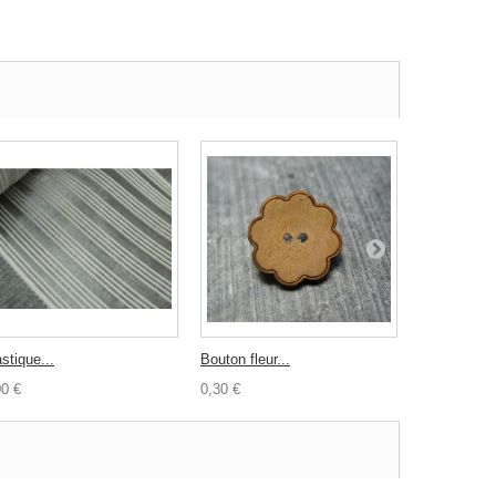
stique...
Bouton fleur...
Elastique...
00 €
0,30 €
2,70 €