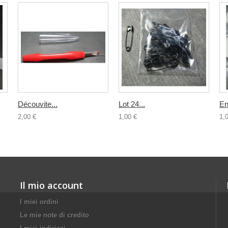
Découvite...
Lot 24...
Enf
2,00 €
1,00 €
1,
Il mio account
I miei ordini
Le mie note di credito