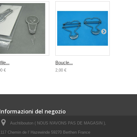
ile...
Boucle...
Demi lune.
00 €
2,00 €
1,00 €
Informazioni del negozio
Auchtibouton ( NOUS N'AVONS PAS DE MAGASIN ),
117 Chemin de l' Hazewinde 59270 Berthen France