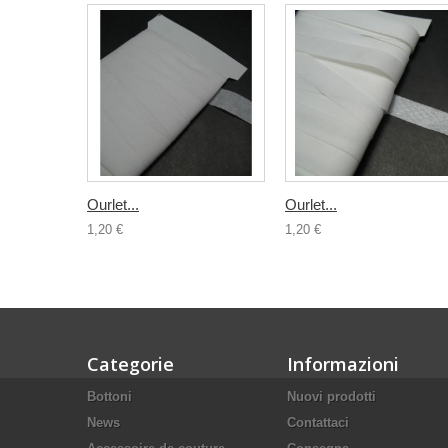
Ourlet...
Ourlet...
1,20 €
1,20 €
Categorie
Informazioni
Bottoni
Nuovi prodotti
News
Contattaci