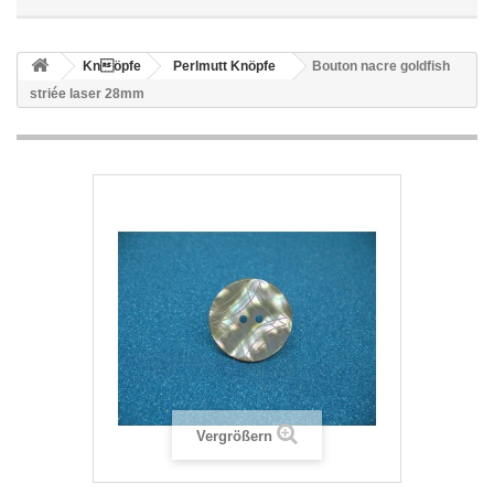
Knöpfe
Perlmutt Knöpfe
Bouton nacre goldfish
striée laser 28mm
Vergrößern