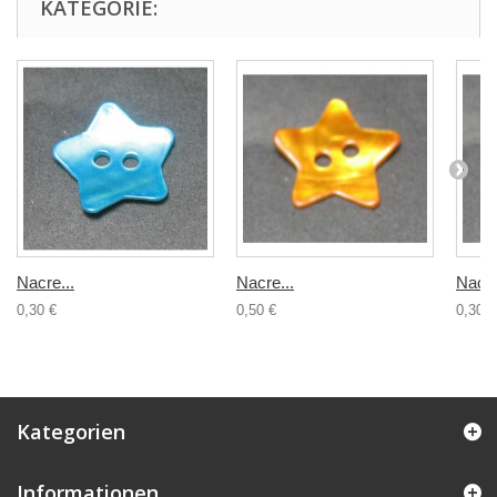
KATEGORIE:
Nacre...
Nacre...
Nacre
0,30 €
0,50 €
0,30 €
Kategorien
Informationen