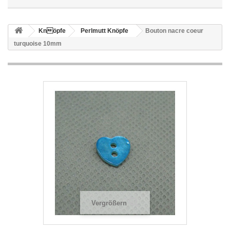
Knöpfe
Perlmutt Knöpfe
Bouton nacre coeur
turquoise 10mm
Vergrößern