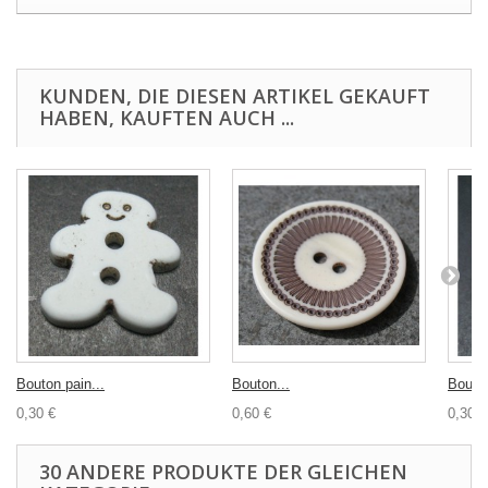
KUNDEN, DIE DIESEN ARTIKEL GEKAUFT
HABEN, KAUFTEN AUCH ...
Bouton pain...
Bouton...
Bouton
0,30 €
0,60 €
0,30 €
30 ANDERE PRODUKTE DER GLEICHEN