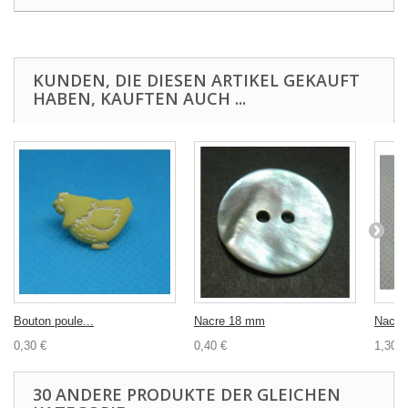
KUNDEN, DIE DIESEN ARTIKEL GEKAUFT
HABEN, KAUFTEN AUCH ...
Bouton poule...
Nacre 18 mm
Nacre
0,30 €
0,40 €
1,30 €
30 ANDERE PRODUKTE DER GLEICHEN