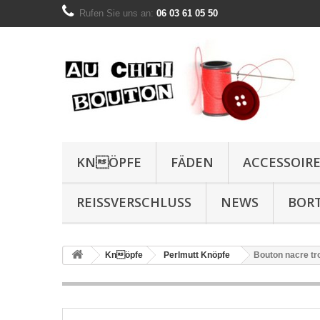
Rufen Sie uns an:
06 03 61 05 50
KNÖPFE
FÄDEN
ACCESSOIR
REISSVERSCHLUSS
NEWS
BOR
Knöpfe
Perlmutt Knöpfe
Bouton nacre tr