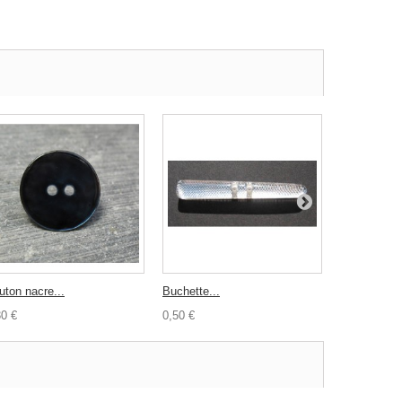
uton nacre...
Buchette...
Bouton...
30 €
0,50 €
0,30 €