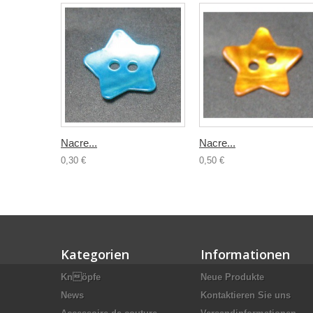
Nacre...
Nacre...
0,30 €
0,50 €
Kategorien
Informationen
Knöpfe
Neue Produkte
News
Kontaktieren Sie uns