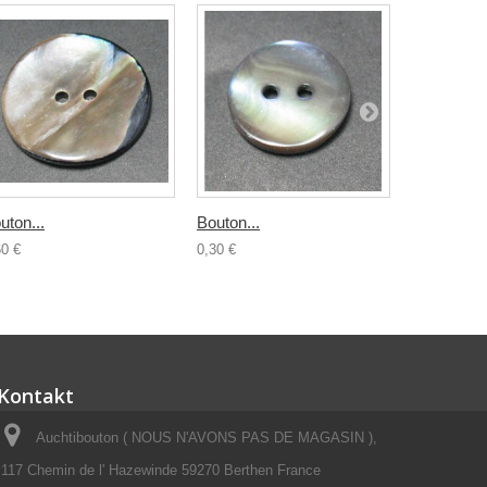
uton...
Bouton...
Bouton...
60 €
0,30 €
0,50 €
Kontakt
Auchtibouton ( NOUS N'AVONS PAS DE MAGASIN ),
117 Chemin de l' Hazewinde 59270 Berthen France