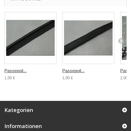
Passepoil...
Passepoil...
Passe
1,00 €
1,00 €
2,00 €
Kategorien
Informationen