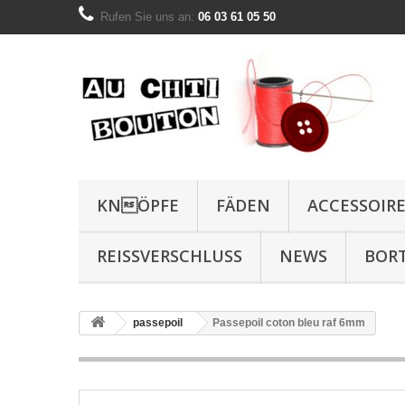
Rufen Sie uns an:
06 03 61 05 50
KNÖPFE
FÄDEN
ACCESSOIR
REISSVERSCHLUSS
NEWS
BOR
passepoil
Passepoil coton bleu raf 6mm