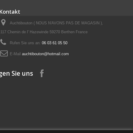
Kontakt
Auchtibouton ( NOUS N'AVONS PAS DE MAGASIN ),
117 Chemin de l' Hazewinde 59270 Berthen France
Rufen Sie uns an:
06 03 61 05 50
E-Mail
auchtibouton@hotmail.com
gen Sie uns